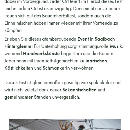
dabei im Vordergrund. Jeder Ort feiert im Herbst dieses Fest
und in jedem Ort ist es einzigartig. Denn nicht nur Urlauber
freuen sich auf das Bauernherbstfest, sondern auch die
Einheimischen haben immer wieder mit Ihrer Vorfreude zu
kämpfen.
Erleben Sie dieses atemberaubende
Event
in
Saalbach
Hinterglemm!
Für Unterhaltung sorgt stimmungsvolle
Musik
,
während
Handwerkskünste
begeistern und die Bauern
Jedermann mit ihren selbstgemachten
kulinarischen
Köstlichkeiten
und
Schmankerln
verwöhnen.
Dieses Fest ist gleichermaßen gesellig wie spektakulär und
wird nicht zuletzt dank neuer
Bekanntschaften
und
gemeinsamer Stunden
unvergesslich.