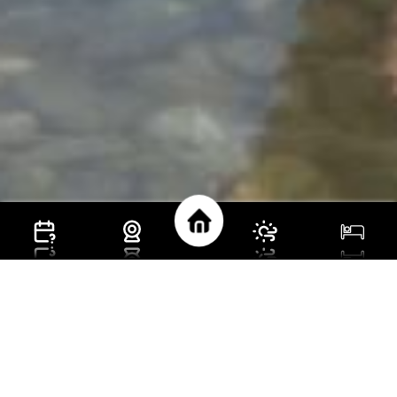
START
AUSFLUGSZIELE
MONTELINOS
ERLEBNISWEG SAALBACH HINTERGLEMM